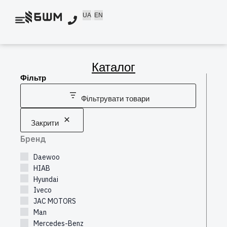
Перейти
UA
EN
до
вмісту
Каталог
Фільтр
Фільтрувати товари
Закрити
Бренд
Daewoo
HIAB
Hyundai
Iveco
JAC MOTORS
Man
Mercedes-Benz