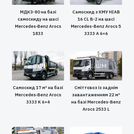
МДКЗ-80 на базі
Самоскид з КМУ HIAB
самоскиду на шасі
16 CL B-2 на шасі
Mercedes‑Benz Arocs
Mercedes-Benz Arocs 5
1833
3333 A 6×6
Самоскид 17 м³ на базі
Сміттєвоз із заднім
Mercedes‑Benz Arocs
завантаженням 22 м³
3333 K 6×4
на базі Mercedes-Benz
Arocs 2533 L