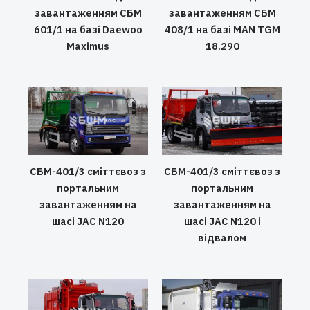
завантаженням СБМ
завантаженням СБМ
601/1 на базі Daewoo
408/1 на базі MAN TGM
Maximus
18.290
СБМ-401/3 сміттєвоз з
СБМ-401/3 сміттєвоз з
портальним
портальним
завантаженням на
завантаженням на
шасі JAC N120
шасі JAC N120 і
відвалом