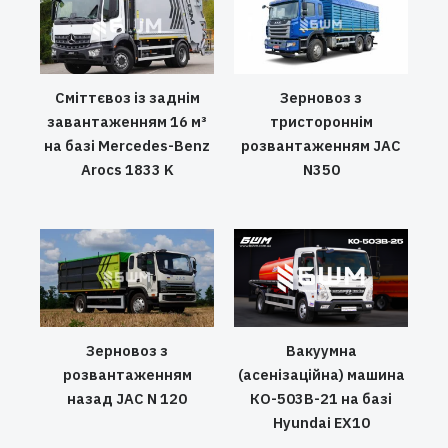
Сміттєвоз із заднім
Зерновоз з
завантаженням 16 м³
тристороннім
на базі Mercedes-Benz
розвантаженням JAC
Arocs 1833 K
N350
Зерновоз з
Вакуумна
розвантаженням
(асенізаційна) машина
назад JAC N 120
КО-503В-21 на базі
Hyundai EX10