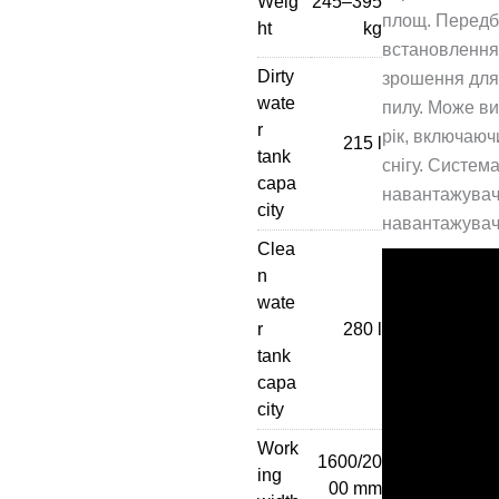
Weig
245–395
площ. Передб
ht
kg
встановлення 
Dirty
зрошення для
wate
пилу. Може ви
r
рік, включаю
215 l
tank
снігу. Систем
capa
навантажувач
city
навантажувач
Clea
n
wate
r
280 l
tank
capa
city
Work
1600/20
ing
00 mm