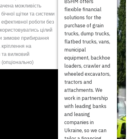
BSHM offers
ачена можливість
flexible financial
бічної щітки та системи
solutions for the
 ефективної роботи без
purchase of grain
користовуватись цілий
trucks, dump trucks,
чи зимове прибирання
flatbed trucks, vans,
а кріплення на
municipal
 та вилковий
equipment, backhoe
 (опціонально)
loaders, crawler and
wheeled excavators,
tractors and
attachments. We
work in partnership
with leading banks
and leasing
companies in
Ukraine, so we can
tailor a financing