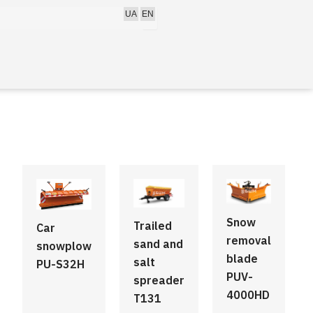
h
UA
EN
Snow
Trailed
Car
removal
sand and
snowplow
blade
salt
PU-S32H
PUV-
spreader
4000HD
T131