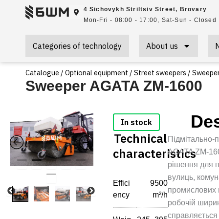
Skip
4 Sichovykh Striltsiv Street, Brovary
to
Mon-Fri - 08:00 - 17:00, Sat-Sun - Closed
content
Categories of technology
About us
Catalogue
/
Optional equipment
/
Street sweepers
/ Sweepe
Sweeper AGATA ZM-1600
Des
Technical
Підмітально-
characteristics
AGATA ZM-160
рішення для 
вулиць, комун
Effici
9500
промислових 
ency
m²/h
робочій ширин
справляється