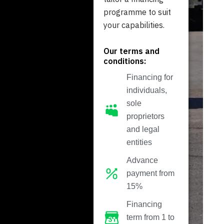
programme to suit
your capabilities.
Our terms and
conditions:
Financing for
individuals,
sole
proprietors
and legal
entities
Advance
payment from
15%
Financing
term from 1 to