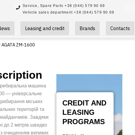
Searc
Service, Spare Parts +38 (044) 579 90 69
Vehicle sales department +38 (044) 579 90 69
News
Leasing and credit
Brands
Contacts
r AGATA ZM-1600
cription
прибиральна машина
0 — універсальне
прибирання міських
CREDIT AND
альних територій та
LEASING
майданчиків. Завдяки
PROGRAMS
і до 2 метрів швидко
 з очищенням великих