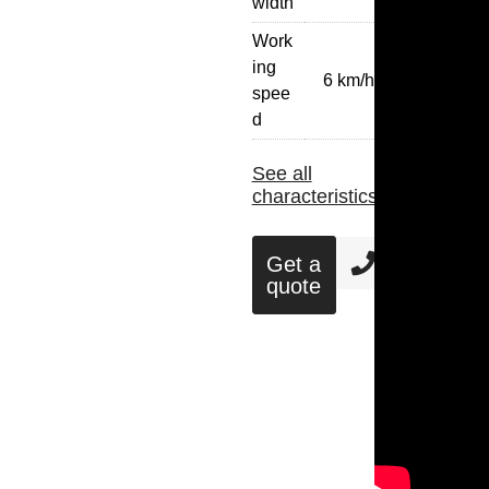
width
Work
ing
6 km/h
spee
d
See all
characteristics
Get a
quote