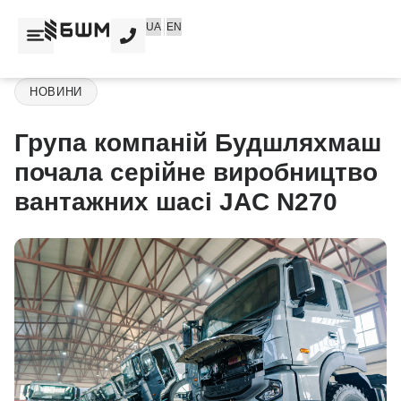
Перейти
UA
EN
до
вмісту
НОВИНИ
Група компаній Будшляхмаш
почала серійне виробництво
вантажних шасі JAC N270