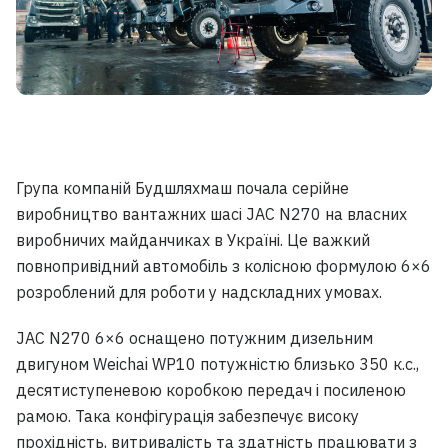
Група компаній Будшляхмаш почала серійне
виробництво вантажних шасі JAC N270 на власних
виробничих майданчиках в Україні. Це важкий
повнопривідний автомобіль з колісною формулою 6×6
розроблений для роботи у надскладних умовах.​
JAC N270 6×6 оснащено потужним дизельним
двигуном Weichai WP10 потужністю близько 350 к.с.,
десятиступеневою коробкою передач і посиленою
рамою. Така конфігурація забезпечує високу
прохідність, витривалість та здатність працювати з