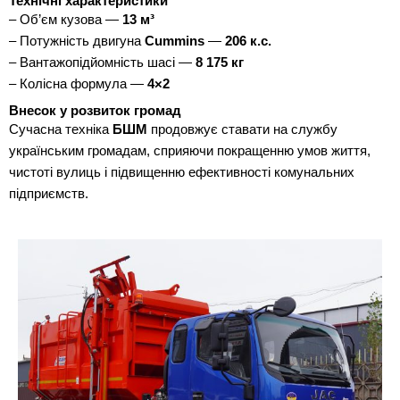
Технічні характеристики
– Об’єм кузова —
13 м³
– Потужність двигуна
Cummins
—
206 к.с.
– Вантажопідйомність шасі —
8 175 кг
– Колісна формула —
4×2
Внесок у розвиток громад
Сучасна техніка
БШМ
продовжує ставати на службу
українським громадам, сприяючи покращенню умов життя,
чистоті вулиць і підвищенню ефективності комунальних
підприємств.