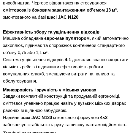
виробництва. Чергове відвантаження стосувалося
сміттєвоза із боковим завантаженням об’ємом 13 м³
,
змонтованого на базі
шасі JAC N120
.
Ефективність збору та ущільнення відходів
Машина обладнана
євро-маніпулятором
, який автоматично
захоплює, підіймає та спорожнює контейнери стандартного
об’єму 0,75 або 1,1 м³.
Система ущільнення відходів
4:1
дозволяє значно скоротити
кількість рейсів і підвищити ефективність роботи
комунальних служб, зменшуючи витрати на паливо та
обслуговування.
Маневровість і зручність у міських умовах
Завдяки компактній конструкції та продуманій ергономіці,
сміттєвоз упевнено працює навіть у вузьких міських дворах і
районах зі щільною забудовою.
Надійне
шасі JAC N120
із колісною формулою
4×2
забезпечує стабільність руху та високу вантажопідйомність.