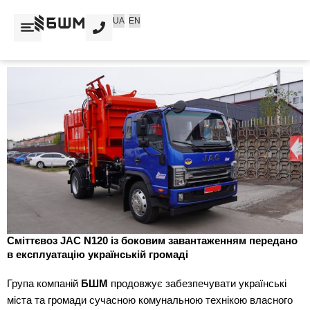
Перейти
UA
EN
до
вмісту
Сміттєвоз JAC N120 із боковим завантаженням передано
в експлуатацію українській громаді
Група компаній
БШМ
продовжує забезпечувати українські
міста та громади сучасною комунальною технікою власного