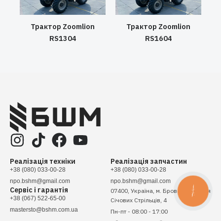
Трактор Zoomlion
Трактор Zoomlion
RS1304
RS1604
Реалізація техніки
Реалізація запчастин
+38 (080) 033-00-28
+38 (080) 033-00-28
npo.bshm@gmail.com
npo.bshm@gmail.com
Сервіс і гарантія
07400, Україна, м. Бровари, вулиця
КНОПКА
ЗВ'ЯЗКУ
+38 (067) 522-65-00
Січових Стрільців, 4
mastersto@bshm.com.ua
Пн-пт - 08:00 - 17:00