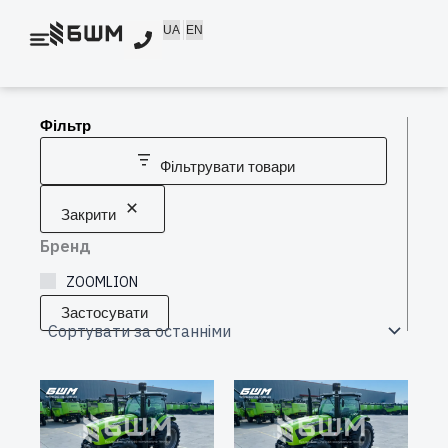
Перейти
UA
EN
до
вмісту
Фільтр
Фільтрувати товари
Закрити
Бренд
ZOOMLION
Застосувати