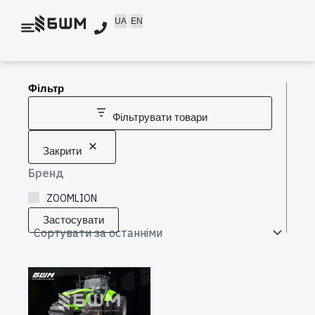
Перейти
UA
EN
до
вмісту
Фільтр
Фільтрувати товари
Закрити
Бренд
ZOOMLION
Застосувати