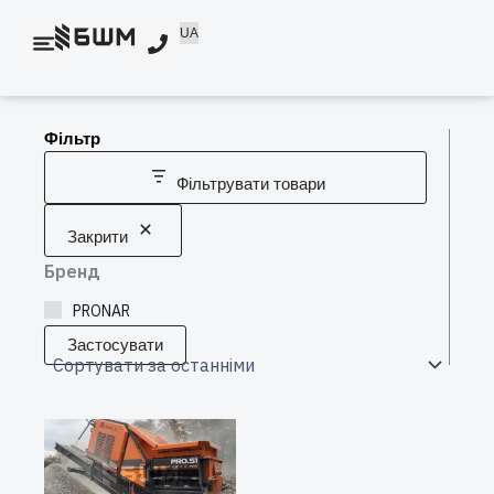
Перейти
UA
до
вмісту
Фільтр
Фільтрувати товари
Закрити
Бренд
PRONAR
Застосувати