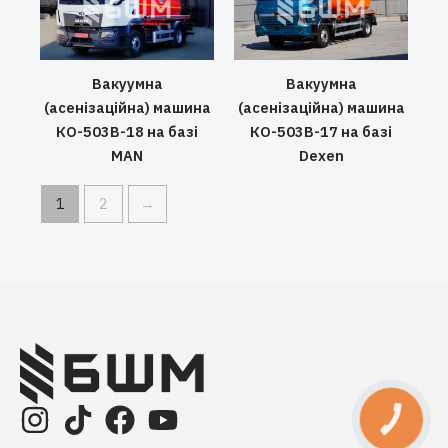
Вакуумна
Вакуумна
(асенізаційна) машина
(асенізаційна) машина
КО-503В-18 на базі
КО-503В-17 на базі
MAN
Dexen
1
2
→
КНОПКА
ЗВ'ЯЗКУ