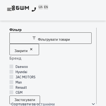
Перейти
UA
EN
до
вмісту
Фільтр
Фільтрувати товари
Закрити
Бренд
Daewoo
Hyundai
JAC MOTORS
Man
Renault
СБМ
Застосувати