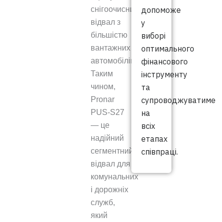
допоможе
снігоочисний
у
відвал з
виборі
більшістю
оптимального
вантажних
фінансового
автомобілів.
інструменту
Таким
та
чином,
супроводжуватиме
Pronar
на
PUS-S27
всіх
— це
етапах
надійний
співпраці.
сегментний
відвал для
комунальних
і дорожніх
служб,
який