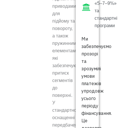
«5–7–9%»
приводами
та
для
стандартні
підйому та
програми
повороту,
а також
Ми
пружинними
забезпечуємо
елементами,
прозорі
які
та
забезпечують
зрозумілі
притиск
умови
сегментів
платежів
до
упродовж
поверхні.
усього
У
періоду
стандартному
фінансування.
оснащенні
Це
передбачені