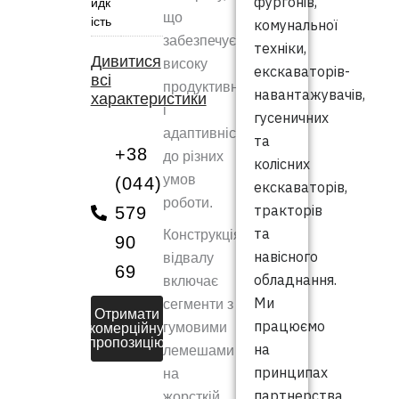
фургонів,
идк
що
ість
комунальної
забезпечує
техніки,
Дивитися
високу
екскаваторів-
всі
продуктивність
навантажувачів,
характеристики
і
гусеничних
адаптивність
та
+38
до різних
колісних
умов
(044)
екскаваторів,
роботи.
тракторів
579
та
Конструкція
90
навісного
відвалу
69
обладнання.
включає
Ми
сегменти з
Отримати
працюємо
гумовими
комерційну
пропозицію
на
лемешами
принципах
на
партнерства
жорсткій