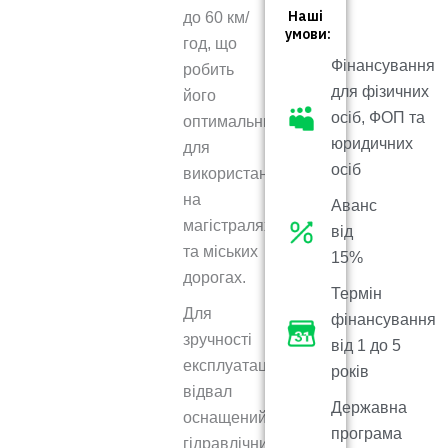
Наші
до 60 км/
умови:
год, що
Фінансування
робить
для фізичних
його
осіб, ФОП та
оптимальним
юридичних
для
осіб
використання
на
Аванс
магістралях
від
та міських
15%
дорогах.
Термін
Для
фінансування
зручності
від 1 до 5
експлуатації
років
відвал
Державна
оснащений
програма
гідравлічними