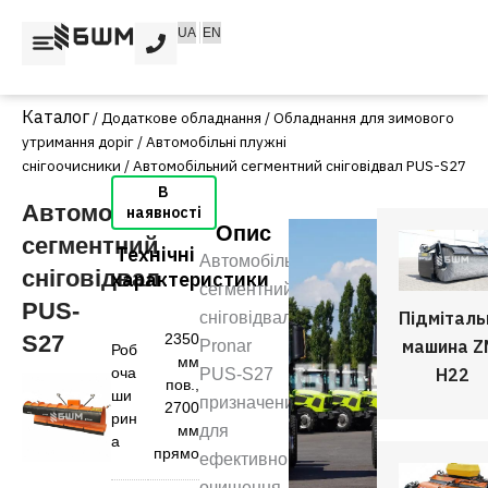
Перейти
UA
EN
до
вмісту
/
Додаткове обладнання
/
Обладнання для зимового
утримання доріг
/
Автомобільні плужні
снігоочисники
/ Автомобільний сегментний сніговідвал PUS-S27
Автомобільний
Опис
сегментний
Технічні
Автомобільний
сніговідвал
характеристики
сегментний
PUS-
Підміталь
сніговідвал
2350
S27
машина Z
Pronar
Роб
мм
H22
оча
PUS-S27
пов.
,
ши
призначений
2700
рин
мм
для
а
прямо
ефективного
очищення