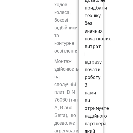
дозволяє
ходові
придбати
колеса,
техніку
бокові
без
відбійники
значних
та
початкових
контурне
витрат
освітлення.
і
відразу
Монтаж
почати
здійснюється
роботу.
на
З
сполучній
нами
плиті DIN
ви
76060 (тип
отримуєте
A, B або
надійного
Setra), що
партнера,
дозволяє
який
агрегувати