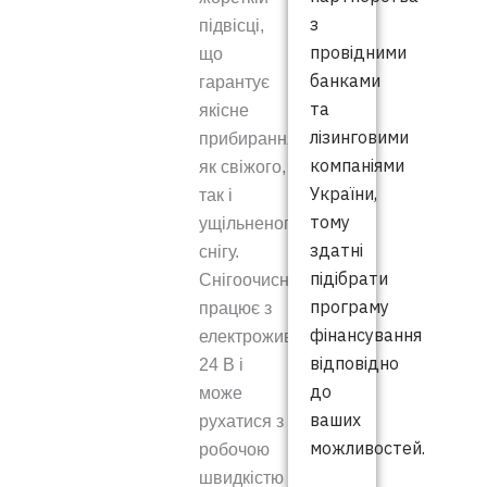
з
підвісці,
провідними
що
банками
гарантує
та
якісне
лізинговими
прибирання
компаніями
як свіжого,
України,
так і
тому
ущільненого
здатні
снігу.
підібрати
Снігоочисник
програму
працює з
фінансування
електроживленням
відповідно
24 В і
до
може
ваших
рухатися з
можливостей.
робочою
швидкістю