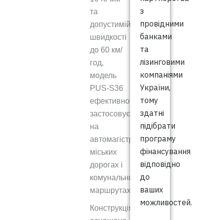
з
та
провідними
допустимій
банками
швидкості
та
до 60 км/
лізинговими
год,
компаніями
модель
України,
PUS-S36
тому
ефективно
здатні
застосовується
підібрати
на
програму
автомагістралях,
фінансування
міських
відповідно
дорогах і
до
комунальних
ваших
маршрутах.
можливостей.
Конструкція