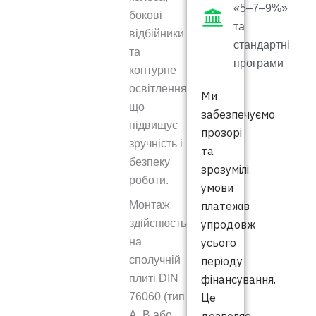
«5–7–9%»
бокові
та
відбійники
стандартні
та
програми
контурне
освітлення,
Ми
що
забезпечуємо
підвищує
прозорі
зручність і
та
безпеку
зрозумілі
роботи.
умови
платежів
Монтаж
упродовж
здійснюється
усього
на
періоду
сполучній
фінансування.
плиті DIN
Це
76060 (тип
A, B або