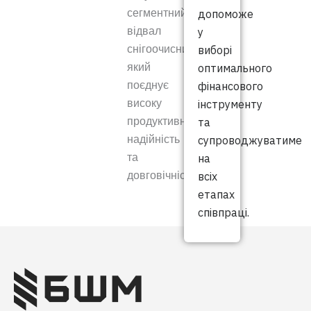
допоможе
сегментний
у
відвал
виборі
снігоочисний,
оптимального
який
фінансового
поєднує
інструменту
високу
та
продуктивність,
супроводжуватиме
надійність
на
та
всіх
довговічність.
етапах
співпраці.