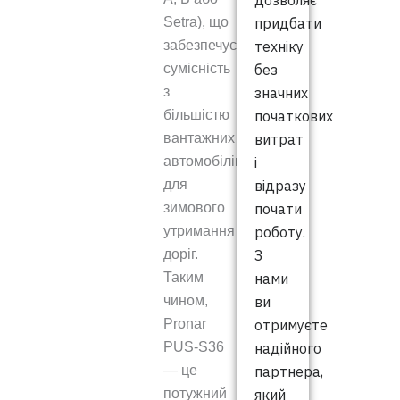
дозволяє
придбати
Setra), що
техніку
забезпечує
без
сумісність
значних
з
початкових
більшістю
витрат
вантажних
і
автомобілів
відразу
для
почати
зимового
роботу.
утримання
З
доріг.
нами
Таким
ви
чином,
отримуєте
Pronar
надійного
PUS-S36
партнера,
— це
який
потужний