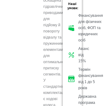
оснащена
Наші
гідравлічними
умови:
приводами
Фінансування
для
для фізичних
підйому й
осіб, ФОП та
повороту
юридичних
відвалу та
осіб
пружинними
Аванс
елементами
від
для
15%
оптимального
притиску
Термін
сегментів.
фінансування
У
від 1 до 5
стандартній
років
комплектації
Державна
є ходові
програма
колеса,