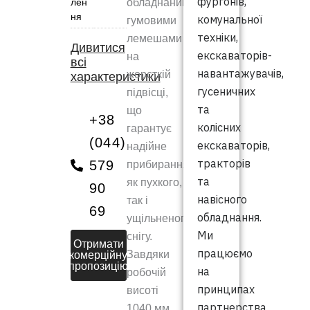
фургонів,
обладнаний
лен
ня
комунальної
гумовими
техніки,
лемешами
Дивитися
екскаваторів-
на
всі
навантажувачів,
жорсткій
характеристики
гусеничних
підвісці,
та
що
+38
колісних
гарантує
(044)
екскаваторів,
надійне
тракторів
579
прибирання
та
як пухкого,
90
навісного
так і
69
обладнання.
ущільненого
Ми
снігу.
Отримати
працюємо
Завдяки
комерційну
пропозицію
на
робочій
принципах
висоті
партнерства
1040 мм