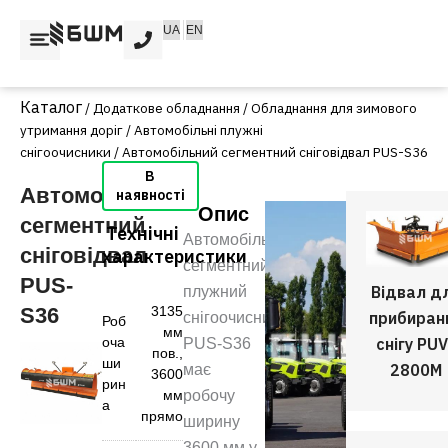
Перейти
UA
EN
до
вмісту
/
Додаткове обладнання
/
Обладнання для зимового
утримання доріг
/
Автомобільні плужні
снігоочисники
/ Автомобільний сегментний сніговідвал PUS-S36
Автомобільний
Опис
сегментний
Технічні
Автомобільний
сніговідвал
характеристики
сегментний
PUS-
Відвал д
плужний
3135
S36
прибиран
снігоочисниксніговідвал
Роб
мм
снігу PUV
оча
PUS-S36
пов.
,
ши
2800M
має
3600
рин
мм
робочу
а
прямо
ширину
3600 мм у