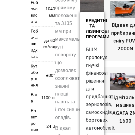
Роб
прямому
оча
1040
вис
мм
положенні
КРЕДИТНІ
ота
та 3135
Відвал д
ТА
Роб
мм при
ЛІЗИНГОВІ
прибиран
ПРОГРАМИ
оча
максимальному
снігу PUV
до 60
шв
км/год
куті
2000M
БШМ
идк
повороту,
ість
пропонує
що
гнучкі
Кут
дозволяє
обе
фінансові
±30°
охоплювати
рта
рішення
ння
значні
для
площі
Ваг
придбання
Підміталь
1100 кг
а
навіть за
зерновозів,
машина
інтенсивних
Ел
самоскидів,
AGATA Z
ект
опадів.
бортових
1600
ро
24 В
автомобілей,
Відвал
жив