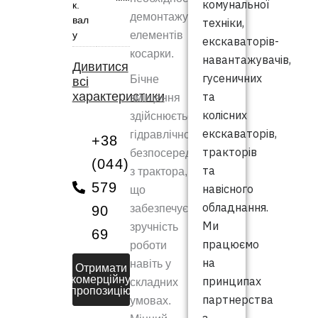
комунальної
к.
демонтажу
вал
техніки,
у
елементів
екскаваторів-
косарки.
навантажувачів,
Дивитися
гусеничних
Бічне
всі
характеристики
та
зміщення
колісних
здійснюється
екскаваторів,
гідравлічно
+38
тракторів
безпосередньо
(044)
та
з трактора,
579
навісного
що
обладнання.
забезпечує
90
Ми
зручність
69
працюємо
роботи
на
навіть у
Отримати
комерційну
принципах
складних
пропозицію
партнерства
умовах.