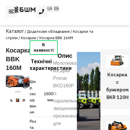
Перейти
UA
EN
до
вмісту
/
Додаткове обладнання
/
Косарки та
стріли
/
Косарки
/ Косарка BBK 160M
Косарка
Опис
BBK
Технічні
Молоткова
160M
характеристики
косарка
Косарка
Pronar
Ши
с
BKD160P
р.
бункером
із
ско
1600
BKR 120H
шу
мм
паралельним
ван
зміщенням
ня
призначена
Роз
для
та