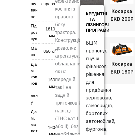
ефективного
шу
справа
косіння з
ван
Косарка
КРЕДИТНІ
ня
правого
BKD 200P
ТА
боку
ЛІЗИНГОВІ
Гід
1810
ПРОГРАМИ
роз
трактора.
мм
сув
Конструкція
БШМ
дозволяє
Ма
пропонує
850 кг
са
агрегатувати
гнучкі
Косарка
обладнання
Діа
фінансові
м.
BKD 180P
як на
рішення
коп
передній,
160
для
іюв
мм
так і на
придбання
.
задній
вал
зерновозів,
у
триточковій
самоскидів,
навісці
Діа
бортових
м.
(ТНС кат. I
автомобілей,
мо
або II), без
160
фургонів,
лот
мм
необхідності