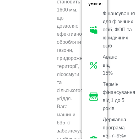
становить
умови:
1600 мм,
Фінансування
що
для фізичних
дозволяє
осіб, ФОП та
ефективно
юридичних
обробляти
осіб
газони,
Аванс
придорожні
від
території,
15%
лісосмуги
та
Термін
сільськогосподарські
фінансування
угіддя.
від 1 до 5
Вага
років
машини
Державна
635 кг
програма
забезпечує
«5–7–9%»
стабільність