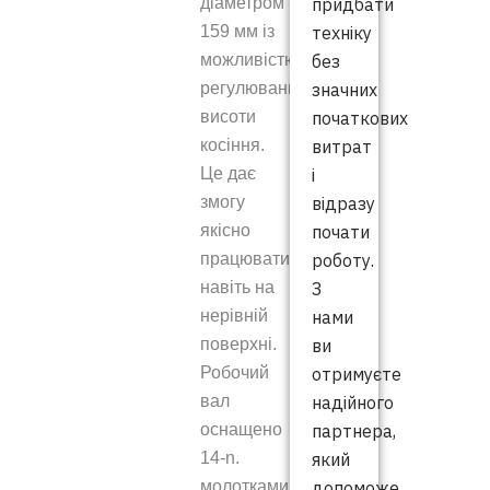
придбати
діаметром
техніку
159 мм із
без
можливістю
значних
регулювання
початкових
висоти
витрат
косіння.
і
Це дає
відразу
змогу
почати
якісно
роботу.
працювати
З
навіть на
нами
нерівній
ви
поверхні.
отримуєте
Робочий
надійного
вал
партнера,
оснащено
який
14-n.
допоможе
молотками,