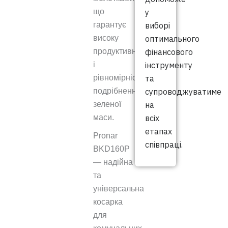
у
що
виборі
гарантує
оптимального
високу
фінансового
продуктивність
інструменту
і
та
рівномірність
супроводжуватиме
подрібнення
на
зеленої
всіх
маси.
етапах
Pronar
співпраці.
BKD160P
— надійна
та
універсальна
косарка
для