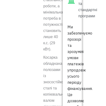
та
роботи, а
стандартні
мінімальна
програми
потреба в
потужності
Ми
становить
забезпечуємо
лише 40
прозорі
к.с. (29
та
кВт).
зрозумілі
умови
Косарка
платежів
обладнана
упродовж
полозами
усього
із
періоду
зносостійкої
фінансування.
сталі та
Це
копіювальним
дозволяє
валом