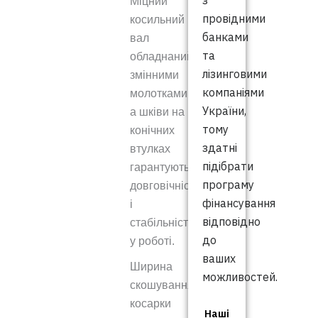
з
Міцний
провідними
косильний
банками
вал
та
обладнаний
лізинговими
змінними
компаніями
молотками,
України,
а шківи на
тому
конічних
здатні
втулках
підібрати
гарантують
програму
довговічність
фінансування
і
відповідно
стабільність
до
у роботі.
ваших
Ширина
можливостей.
скошування
косарки
Наші