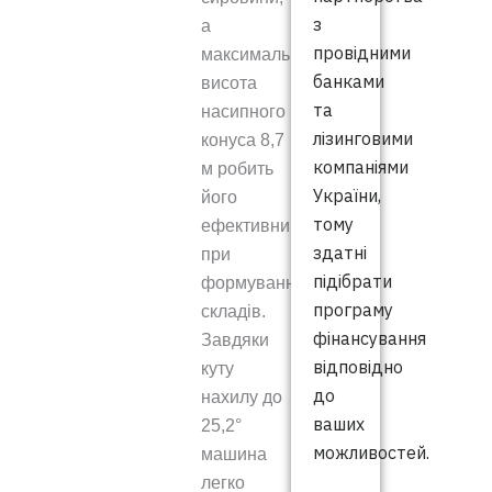
з
а
провідними
максимальна
банками
висота
та
насипного
лізинговими
конуса 8,7
компаніями
м робить
України,
його
тому
ефективним
здатні
при
підібрати
формуванні
програму
складів.
фінансування
Завдяки
відповідно
куту
до
нахилу до
ваших
25,2°
можливостей.
машина
легко