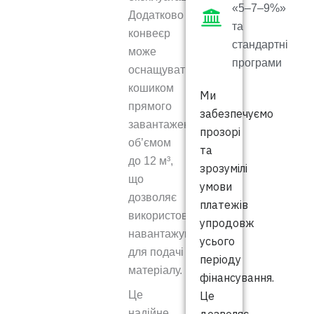
«5–7–9%»
Додатково
та
конвеєр
стандартні
може
програми
оснащуватися
кошиком
Ми
прямого
забезпечуємо
завантаження
прозорі
об’ємом
та
до 12 м³,
зрозумілі
що
умови
дозволяє
платежів
використовувати
упродовж
навантажувачі
усього
для подачі
періоду
матеріалу.
фінансування.
Це
Це
надійне