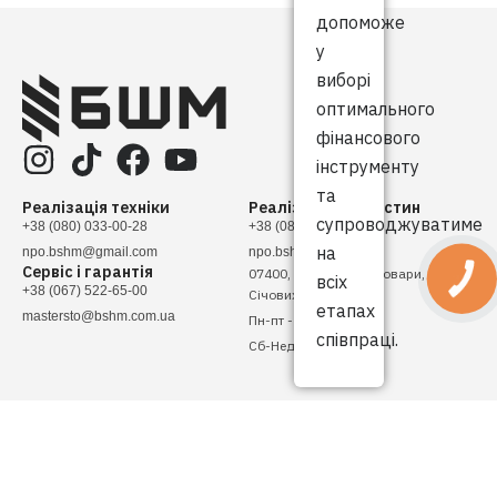
допоможе
у
виборі
оптимального
фінансового
інструменту
та
Реалізація техніки
Реалізація запчастин
супроводжуватиме
+38 (080) 033-00-28
+38 (080) 033-00-28
на
npo.bshm@gmail.com
npo.bshm@gmail.com
Сервіс і гарантія
07400, Україна, м. Бровари, вулиця
всіх
КНОПКА
ЗВ'ЯЗКУ
+38 (067) 522-65-00
Січових Стрільців, 4
етапах
mastersto@bshm.com.ua
Пн-пт - 08:00 - 17:00
співпраці.
Сб-Нед - Вихідний