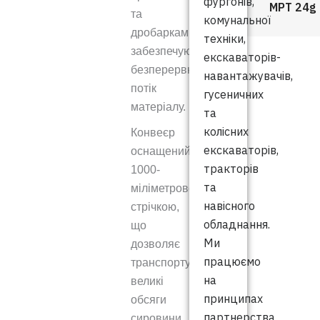
фургонів,
MPT 24g
та
комунальної
дробарками,
техніки,
забезпечуючи
екскаваторів-
безперервний
навантажувачів,
потік
гусеничних
матеріалу.
та
колісних
Конвеєр
екскаваторів,
оснащений
тракторів
1000-
та
міліметровою
навісного
стрічкою,
обладнання.
що
Ми
дозволяє
працюємо
транспортувати
на
великі
принципах
обсяги
партнерства
сировини,