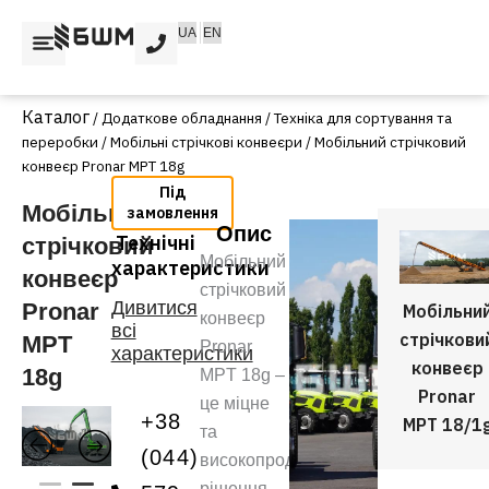
Перейти
UA
EN
до
вмісту
/
Додаткове обладнання
/
Техніка для сортування та
переробки
/
Мобільні стрічкові конвеєри
/ Мобільний стрічковий
конвеєр Pronar MPT 18g
Мобільний
Опис
Технічні
стрічковий
Мобільний
характеристики
конвеєр
стрічковий
Дивитися
Pronar
Мобільни
конвеєр
всі
стрічкови
MPT
Pronar
характеристики
конвеєр
18g
MPT 18g –
Pronar
це міцне
+38
MPT 18/1
та
(044)
високопродуктивне
рішення