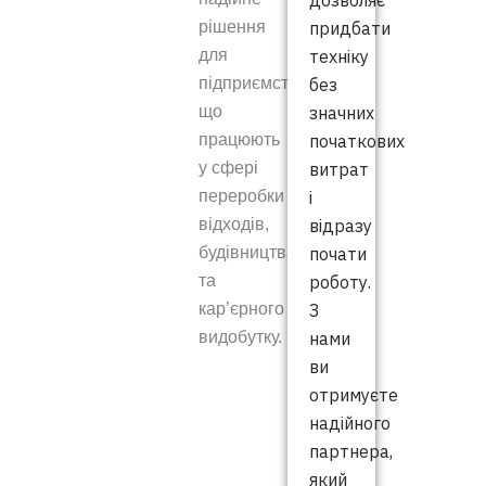
дозволяє
придбати
рішення
техніку
для
без
підприємств,
значних
що
початкових
працюють
витрат
у сфері
і
переробки
відразу
відходів,
почати
будівництва
роботу.
та
З
кар’єрного
нами
видобутку.
ви
отримуєте
надійного
партнера,
який