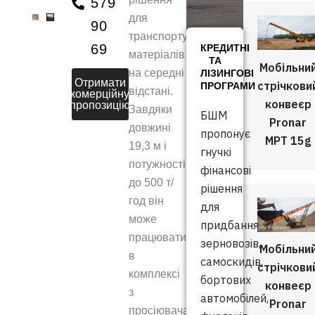
579
для
90
транспортування
69
КРЕДИТНІ
матеріалів
ТА
Мобільни
на середні
ЛІЗИНГОВІ
Отримати
стрічкови
ПРОГРАМИ
відстані.
комерційну
конвеєр
пропозицію
Завдяки
БШМ
Pronar
довжині
пропонує
MPT 15g
19,3 м і
гнучкі
потужності
фінансові
до 500 т/
рішення
год він
для
може
придбання
працювати
зерновозів,
Мобільни
в
самоскидів,
стрічкови
комплексі
бортових
конвеєр
з
автомобілей,
Pronar
просіювачами