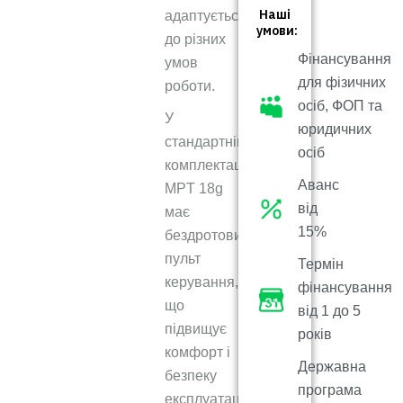
Наші
адаптується
умови:
до різних
Фінансування
умов
для фізичних
роботи.
осіб, ФОП та
У
юридичних
стандартній
осіб
комплектації
Аванс
MPT 18g
від
має
15%
бездротовий
пульт
Термін
керування,
фінансування
що
від 1 до 5
підвищує
років
комфорт і
Державна
безпеку
програма
експлуатації.