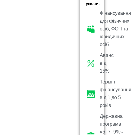
умови:
Фінансування
для фізичних
осіб, ФОП та
юридичних
осіб
Аванс
від
15%
Термін
фінансування
від 1 до 5
років
Державна
програма
«5–7–9%»