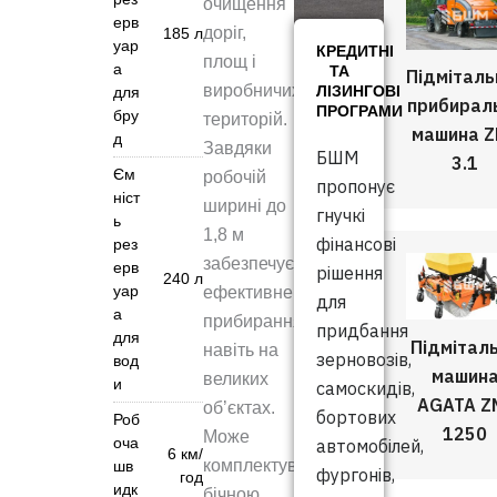
очищення
ерв
доріг,
185 л
уар
КРЕДИТНІ
площ і
а
ТА
Підміталь
виробничих
ЛІЗИНГОВІ
для
прибирал
ПРОГРАМИ
бру
територій.
машина 
д
Завдяки
БШМ
3.1
Єм
робочій
пропонує
ніст
ширині до
гнучкі
ь
1,8 м
фінансові
рез
забезпечує
ерв
рішення
240 л
уар
ефективне
для
а
прибирання
придбання
для
Підмітал
навіть на
зерновозів,
вод
машин
великих
и
самоскидів,
AGATA Z
об’єктах.
бортових
Роб
1250
Може
оча
автомобілей,
6 км/
комплектуватися
шв
фургонів,
год
идк
бічною