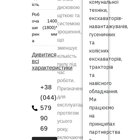
комунальної
ість
дисковою
техніки,
Роб
щіткою та
екскаваторів-
оча
1400
системою
навантажувачів,
ши
(1800)*
зрошення,
гусеничних
рин
мм
що
а
та
зменшує
колісних
Дивитися
кількість
екскаваторів,
всі
пилу під
тракторів
характеристики
час
та
роботи.
навісного
+38
Призначена
обладнання.
(044)
для
Ми
експлуатації
579
працюємо
протягом
на
90
усього
принципах
69
року,
партнерства
включаючи