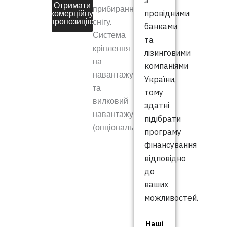
з
Отримати
прибирання
провідними
комерційну
пропозицію
снігу.
банками
Система
та
кріплення
лізинговими
на
компаніями
навантажувач
України,
та
тому
вилковий
здатні
навантажувач
підібрати
(опціонально)
програму
фінансування
відповідно
до
ваших
можливостей.
Наші