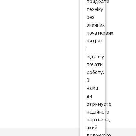
придбати
техніку
без
значних
початкових
витрат
і
відразу
почати
роботу.
З
нами
ви
отримуєте
надійного
партнера,
який
допоможе