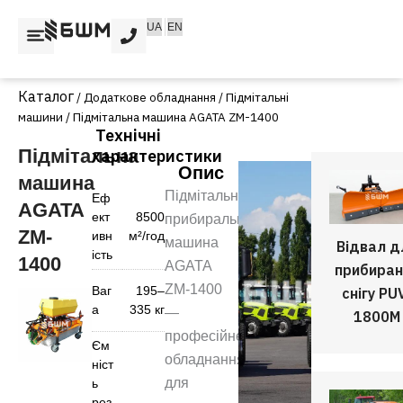
Перейти
UA
EN
до
вмісту
/
Додаткове обладнання
/
Підмітальні
машини
/ Підмітальна машина AGATA ZM-1400
Технічні
Підмітальна
характеристики
Опис
машина
Підмітально-
Еф
AGATA
ект
8500
прибиральна
ZM-
ивн
м²/год
машина
Відвал д
ість
1400
AGATA
прибиран
ZM-1400
Ваг
195–
снігу PU
а
335 кг
—
1800M
професійне
Єм
обладнання
ніст
для
ь
рез