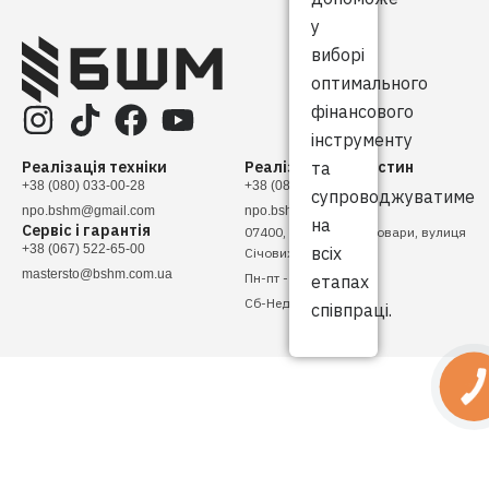
у
виборі
оптимального
фінансового
інструменту
Реалізація техніки
Реалізація запчастин
та
+38 (080) 033-00-28
+38 (080) 033-00-28
супроводжуватиме
npo.bshm@gmail.com
npo.bshm@gmail.com
на
Сервіс і гарантія
07400, Україна, м. Бровари, вулиця
+38 (067) 522-65-00
всіх
Січових Стрільців, 4
mastersto@bshm.com.ua
Пн-пт - 08:00 - 17:00
етапах
Сб-Нед - Вихідний
співпраці.
КНОПКА
ЗВ'ЯЗКУ