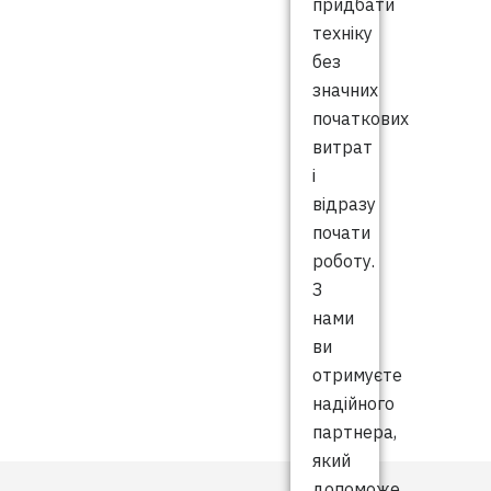
придбати
техніку
без
значних
початкових
витрат
і
відразу
почати
роботу.
З
нами
ви
отримуєте
надійного
партнера,
який
допоможе