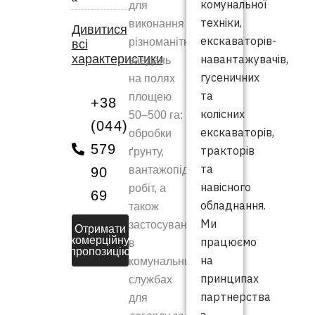
комунальної
для
техніки,
виконання
Дивитися
екскаваторів-
різноманітних
всі
характеристики
навантажувачів,
завдань
гусеничних
на полях
та
площею
+38
колісних
50–500 га:
(044)
екскаваторів,
обробки
579
тракторів
ґрунту,
та
вантажопідйомних
90
навісного
робіт, а
69
обладнання.
також
Ми
застосування
Отримати
комерційну
працюємо
в
пропозицію
на
комунальних
принципах
службах
партнерства
для