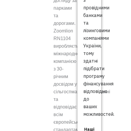
з
догляду за
провідними
парками
банками
та
та
дорогами.
лізинговими
Zoomlion
компаніями
RN1104
України,
виробляється
тому
міжнародною
здатні
компанією
підібрати
з 30-
програму
річним
фінансування
досвідом у
відповідно
сільгоспмашинобудуванні
до
та
ваших
відповідає
можливостей.
всім
європейським
Наші
стандартам