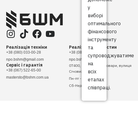
у
виборі
оптимального
фінансового
інструменту
Реалізація техніки
Реалізація запчастин
та
+38 (080) 033-00-28
+38 (080) 033-00-28
супроводжуватиме
npo.bshm@gmail.com
npo.bshm@gmail.com
на
Сервіс і гарантія
07400, Україна, м. Бровари, вулиця
+38 (067) 522-65-00
всіх
Січових Стрільців, 4
mastersto@bshm.com.ua
Пн-пт - 08:00 - 17:00
етапах
Сб-Нед - Вихідний
співпраці.