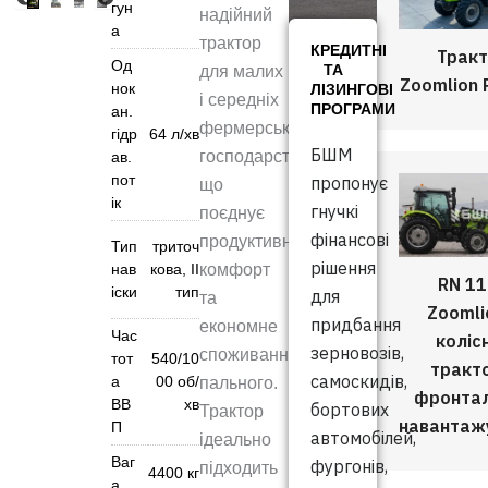
гун
надійний
а
трактор
КРЕДИТНІ
Трак
Од
ТА
для малих
Zoomlion
нок
ЛІЗИНГОВІ
і середніх
ПРОГРАМИ
ан.
фермерських
гідр
64 л/хв
БШМ
господарств,
ав.
пот
пропонує
що
ік
гнучкі
поєднує
фінансові
продуктивність,
Тип
триточ
рішення
комфорт
нав
кова, ІІ
RN 1
іски
тип
для
та
Zoomli
придбання
економне
Час
коліс
зерновозів,
споживання
тот
540/10
тракт
самоскидів,
а
00 об/
пального.
фронта
ВВ
хв
бортових
Трактор
навантаж
П
автомобілей,
ідеально
Ваг
фургонів,
підходить
4400 кг
а