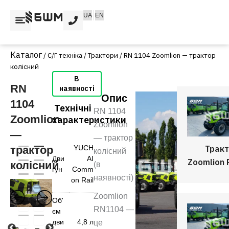
Перейти
UA
EN
до
вмісту
/
С/Г техніка
/
Трактори
/ RN 1104 Zoomlion — трактор
колісний
RN
Опис
1104
Технічні
RN 1104
Zoomlion
характеристики
Zoomlion
—
— трактор
YUCH
Трак
трактор
колісний
Дви
AI
Zoomlion
колісний
(в
гун
Comm
наявності)
on Rail
Zoomlion
Об'
RN1104 —
єм
дви
4,8 л
це