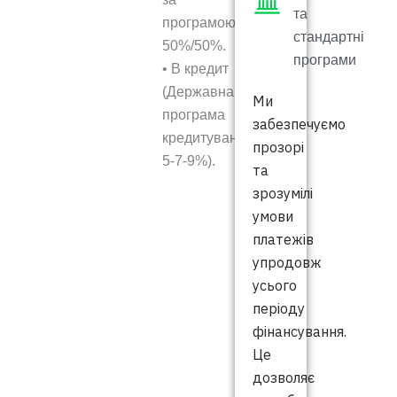
та
програмою
стандартні
50%/50%.
програми
• В кредит
(Державна
Ми
програма
забезпечуємо
кредитування
прозорі
5-7-9%).
та
зрозумілі
умови
платежів
упродовж
усього
періоду
фінансування.
Це
дозволяє