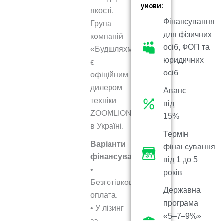
умови:
якості.
Фінансування
Група
для фізичних
компаній
осіб, ФОП та
«Будшляхмаш»
юридичних
є
осіб
офіційним
дилером
Аванс
техніки
від
ZOOMLION
15%
в Україні.
Термін
Варіанти
фінансування
фінансування:
від 1 до 5
•
років
Безготівкова
Державна
оплата.
програма
• У лізинг
«5–7–9%»
за