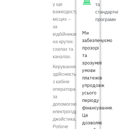
у ще
та
важкодоступніших
стандартні
місцях –
програми
за
Ми
відбійниками,
забезпечуємо
на крутих
прозорі
схилах та
та
каналах.
зрозумілі
Керування
умови
здійснюється
платежів
з кабіни
упродовж
оператора
усього
за
періоду
допомогою
фінансування.
електрогідравлічного
Це
джойстика.
дозволяє
Робоче