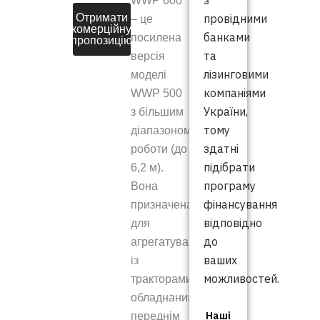
з
WWP 600
Отримати
провідними
– це
комерційну
банками
посилена
пропозицію
та
версія
лізинговими
моделі
компаніями
WWP 500
України,
з більшим
тому
діапазоном
здатні
роботи (до
підібрати
6,2 м).
програму
Вона
фінансування
призначена
відповідно
для
до
агрегатування
ваших
із
можливостей.
тракторами,
обладнаними
Наші
переднім