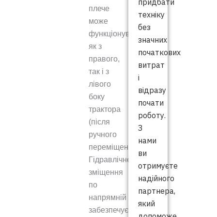
придбати
плече
техніку
може
без
функціонувати
значних
як з
початкових
правого,
витрат
так і з
і
лівого
відразу
боку
почати
трактора
роботу.
(після
З
ручного
нами
переміщення).
ви
Гідравлічне
отримуєте
зміщення
надійного
по
партнера,
напрямній
який
забезпечує
допоможе