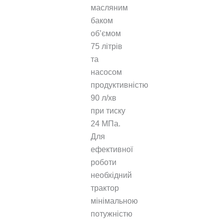
масляним
баком
об’ємом
75 літрів
та
насосом
продуктивністю
90 л/хв
при тиску
24 МПа.
Для
ефективної
роботи
необхідний
трактор
мінімальною
потужністю