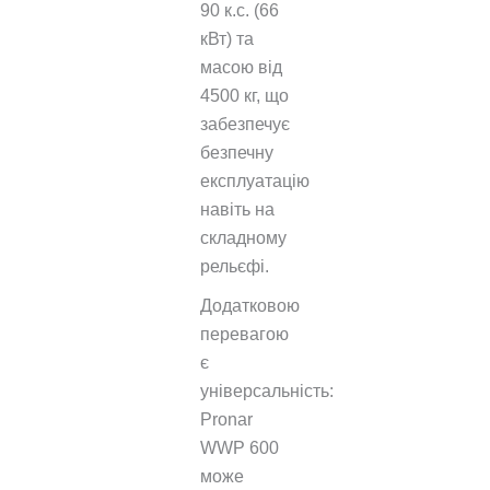
90 к.с. (66
кВт) та
масою від
4500 кг, що
забезпечує
безпечну
експлуатацію
навіть на
складному
рельєфі.
Додатковою
перевагою
є
універсальність:
Pronar
WWP 600
може