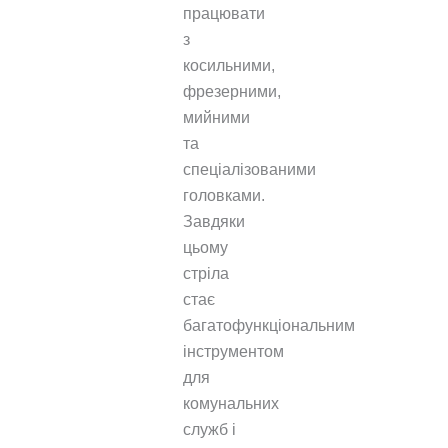
працювати
з
косильними,
фрезерними,
мийними
та
спеціалізованими
головками.
Завдяки
цьому
стріла
стає
багатофункціональним
інструментом
для
комунальних
служб і