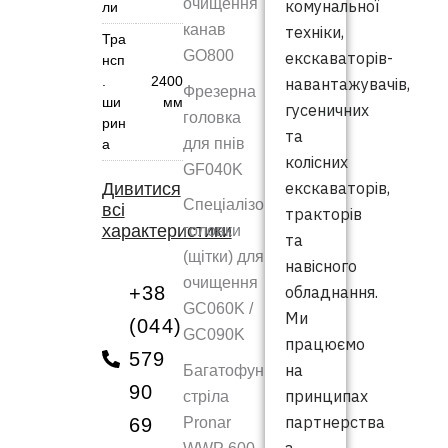
очищення
комунальної
ли
канав
техніки,
Тра
GO800
екскаваторів-
нсп
.
2400
навантажувачів,
Фрезерна
ши
мм
гусеничних
головка
рин
та
для пнів
а
колісних
GF040K
екскаваторів,
Дивитися
Спеціалізовані
всі
тракторів
характеристики
головки
та
(щітки) для
навісного
очищення
+38
обладнання.
GC060K /
Ми
(044)
GC090K
працюємо
579
на
Багатофункціональна
90
принципах
стріла
партнерства
Pronar
69