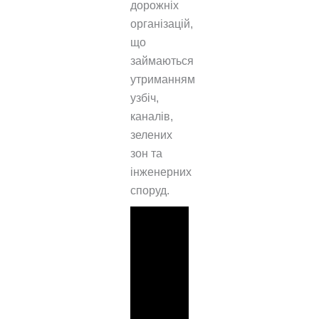
дорожніх
організацій,
що
займаються
утриманням
узбіч,
каналів,
зелених
зон та
інженерних
споруд.