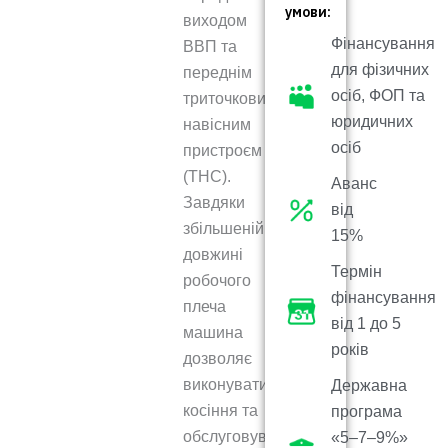
умови:
виходом
Фінансування
ВВП та
для фізичних
переднім
осіб, ФОП та
триточковим
юридичних
навісним
осіб
пристроєм
(ТНС).
Аванс
Завдяки
від
збільшеній
15%
довжині
Термін
робочого
фінансування
плеча
від 1 до 5
машина
років
дозволяє
виконувати
Державна
косіння та
програма
обслуговування
«5–7–9%»