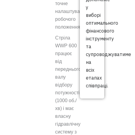
точне
у
налаштування
виборі
робочого
оптимального
положення.
фінансового
Стріла
інструменту
WWP 600
та
працює
супроводжуватиме
від
на
переднього
всіх
валу
етапах
відбору
співпраці.
потужності
(1000 об./
хв) і має
власну
гідравлічну
систему з