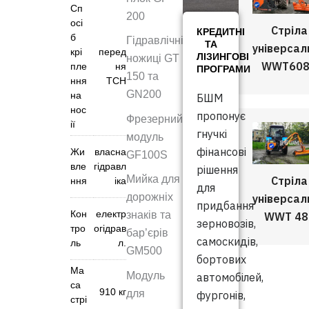
Сп
200
осі
Стріла
КРЕДИТНІ
б
Гідравлічні
ТА
універсал
крі
перед
ЛІЗИНГОВІ
ножиці GT
WWT60
пле
ня
ПРОГРАМИ
150 та
ння
ТСН
GN200
на
БШМ
нос
пропонує
Фрезерний
ії
гнучкі
модуль
фінансові
Жи
власна
GF100S
вле
гідравл
рішення
Мийка для
Стріла
ння
іка
для
дорожніх
універсал
придбання
Кон
електр
знаків та
WWT 48
зерновозів,
тро
огідрав
бар’єрів
самоскидів,
ль
л.
GM500
бортових
Ма
Модуль
автомобілей,
са
910 кг
для
фургонів,
стрі