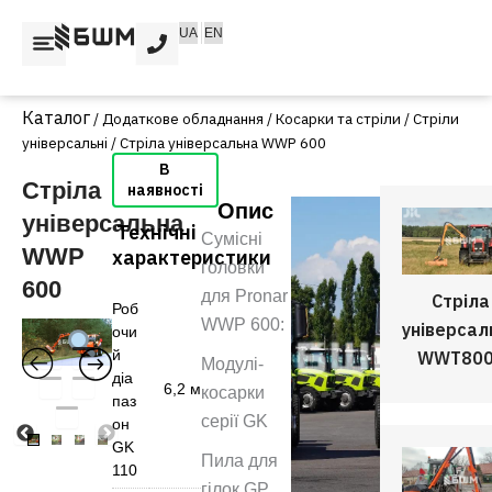
Перейти
UA
EN
до
вмісту
/
Додаткове обладнання
/
Косарки та стріли
/
Стріли
універсальні
/ Стріла універсальна WWP 600
Стріла
Опис
універсальна
Технічні
Сумісні
WWP
характеристики
головки
600
для Pronar
Стріла
Роб
WWP 600:
універсал
очи
й
WWT80
Модулі-
діа
6,2 м
косарки
паз
серії GK
он
GK
Пила для
110
гілок GP