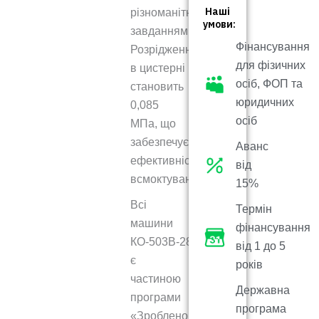
Наші
різноманітними
умови:
завданнями.
Фінансування
Розрідження
для фізичних
в цистерні
осіб, ФОП та
становить
юридичних
0,085
осіб
МПа, що
забезпечує
Аванс
ефективність
від
всмоктування.
15%
Всі
Термін
машини
фінансування
КО-503В-28
від 1 до 5
є
років
частиною
Державна
програми
програма
«Зроблено