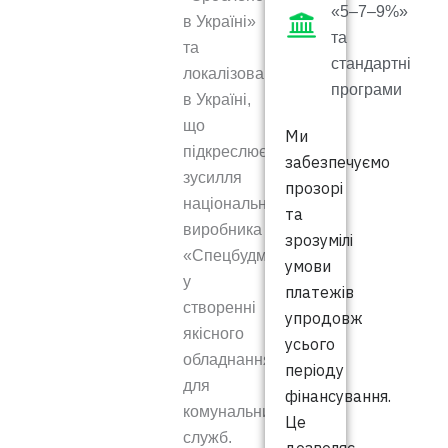
«5–7–9%»
в Україні»
та
та
стандартні
локалізовані
програми
в Україні,
що
Ми
підкреслює
забезпечуємо
зусилля
прозорі
національного
та
виробника
зрозумілі
«Спецбудмаш»
умови
у
платежів
створенні
упродовж
якісного
усього
обладнання
періоду
для
фінансування.
комунальних
Це
служб.