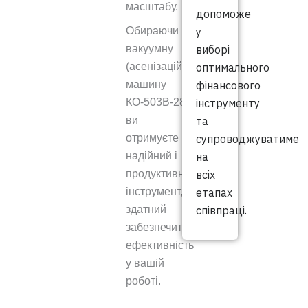
масштабу.
допоможе
у
Обираючи
виборі
вакуумну
оптимального
(асенізаційну)
фінансового
машину
інструменту
КО-503В-28,
та
ви
супроводжуватиме
отримуєте
на
надійний і
всіх
продуктивний
етапах
інструмент,
співпраці.
здатний
забезпечити
ефективність
у вашій
роботі.