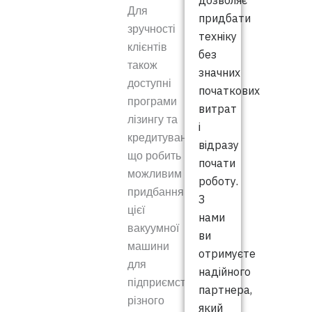
дозволяє
Для
придбати
зручності
техніку
клієнтів
без
також
значних
доступні
початкових
програми
витрат
лізингу та
і
кредитування,
відразу
що робить
почати
можливим
роботу.
придбання
З
цієї
нами
вакуумної
ви
машини
отримуєте
для
надійного
підприємств
партнера,
різного
який