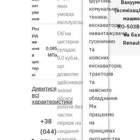
фургонів,
Вакуум
окт
яких
комунальної
(асенізац
ува
умовах
техніки,
машин
ння
експлуатації.
екскаваторів-
КО-503В
Роз
навантажувачів,
Об’єм
на баз
рід
гусеничних
цистерни
же
Renaul
ння
0,085
та
складає
в
МПа
колісних
9,0 куб.м,
цис
екскаваторів,
що
тер
тракторів
дозволяє
ні
та
здійснювати
Дивитися
навісного
значні
всі
обладнання.
обсяги
характеристики
Ми
роботи без
працюємо
частих
+38
на
перерв на
принципах
(044)
скидання
партнерства
відходів.