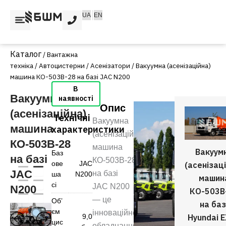
Перейти
UA
EN
до
вмісту
/
Вантажна
техніка
/
Автоцистерни
/
Асенізатори
/ Вакуумна (асенізаційна)
машина КО-503В-28 на базі JAC N200
Вакуумна
Опис
(асенізаційна)
Технічні
Вакуумна
машина
характеристики
(асенізаційна)
КО-503В-28
машина
Вакуум
Баз
на базі
КО-503В-28
ове
JAC
(асенізац
JAC
на базі
ша
N200
машин
сі
JAC N200
N200
КО-503В
— це
Обʼ
на баз
єм
інноваційне
9,0
Hyundai 
цис
обладнання,