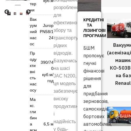
куб.м
тер
розроблене
ни
для
Вак
КРЕДИТНІ
ефективного
ТА
уум
Jurop
збору та
ЛІЗИНГОВІ
ний
PN58/1
ПРОГРАМИ
нас
24
транспортування
ос
Вакуум
рідких
БШМ
(асенізац
відходів.
Пр
пропонує
оду
машин
Базуючись
390/74
гнучкі
кти
КО-503В
на шасі
0
фінансові
вні
куб.м/
на баз
JAC N200,
сть
рішення
год
Renaul
ця модель
нас
для
осу
забезпечує
придбання
високу
Ма
зерновозів,
кс.
продуктивність
самоскидів,
гли
і
бортових
бин
надійність
автомобілей,
а
6,5 м
у будь-
всм