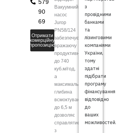
579
з
Вакуумний
90
провідними
насос
69
банками
Jurop
та
PN58/124
Отримати
лізинговими
забезпечує
комерційну
компаніями
пропозицію
вражаючу
України,
продуктивність
тому
до 740
здатні
куб.м/год,
підібрати
а
програму
максимальна
фінансування
глибина
відповідно
всмоктування
до
до 6,5 м
ваших
дозволяє
можливостей.
справлятися
з