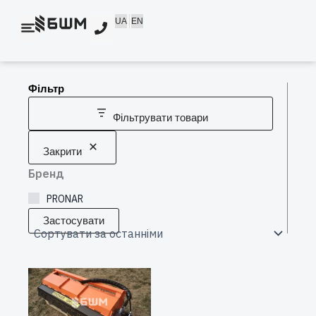
Перейти
UA
EN
до
вмісту
Фільтр
Фільтрувати товари
Закрити
Бренд
PRONAR
Застосувати