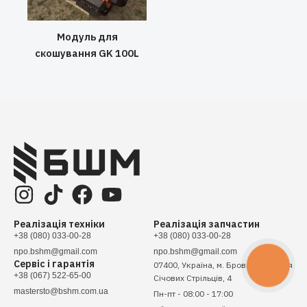
Модуль для
скошування GK 100L
Реалізація техніки
Реалізація запчастин
+38 (080) 033-00-28
+38 (080) 033-00-28
npo.bshm@gmail.com
npo.bshm@gmail.com
Сервіс і гарантія
07400, Україна, м. Бровари, вулиця
КНОПКА
ЗВ'ЯЗКУ
+38 (067) 522-65-00
Січових Стрільців, 4
mastersto@bshm.com.ua
Пн-пт - 08:00 - 17:00