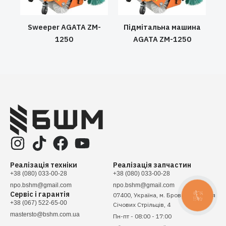
Sweeper AGATA ZM-
Підмітальна машина
1250
AGATA ZM-1250
Реалізація техніки
Реалізація запчастин
+38 (080) 033-00-28
+38 (080) 033-00-28
npo.bshm@gmail.com
npo.bshm@gmail.com
Сервіс і гарантія
КНОПКА
07400, Україна, м. Бровари, вулиця
ЗВ'ЯЗКУ
+38 (067) 522-65-00
Січових Стрільців, 4
mastersto@bshm.com.ua
Пн-пт - 08:00 - 17:00