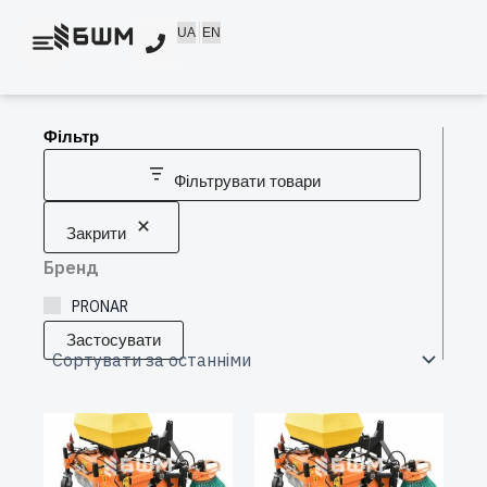
Перейти
UA
EN
до
вмісту
Фільтр
Фільтрувати товари
Закрити
Бренд
PRONAR
Застосувати