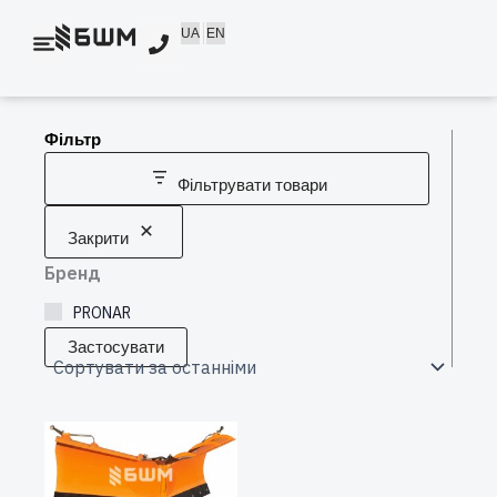
Перейти
UA
EN
до
вмісту
Фільтр
Фільтрувати товари
Закрити
Бренд
PRONAR
Застосувати