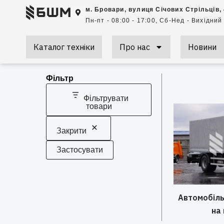
Перейти
м. Бровари, вулиця Січових Стрільців,
до
Пн-пт - 08:00 - 17:00, Сб-Нед - Вихідний
вмісту
Каталог техніки
Про нас
Новини
Фільтр
Фільтрувати
товари
Закрити
Застосувати
Автомобіль
на