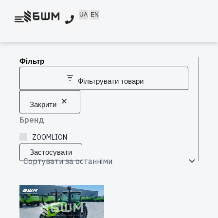
Перейти
UA
EN
до
вмісту
Фільтр
Фільтрувати товари
Закрити
Бренд
ZOOMLION
Застосувати