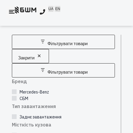
Перейти
UA
EN
до
вмісту
Фільтрувати товари
Закрити
Фільтрувати товари
Бренд
Mercedes-Benz
СБМ
Тип завантаження
Заднє завантаження
Місткість кузова