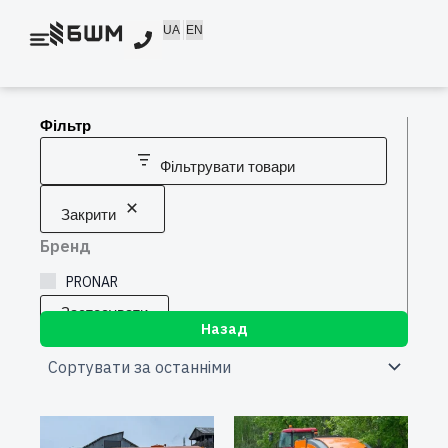
Перейти
UA
EN
до
вмісту
Фільтр
Фільтрувати товари
Закрити
Бренд
PRONAR
Застосувати
Назад