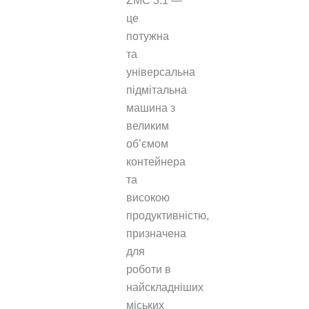
ZMC 3.1 —
це
потужна
та
універсальна
підмітальна
машина з
великим
об’ємом
контейнера
та
високою
продуктивністю,
призначена
для
роботи в
найскладніших
міських