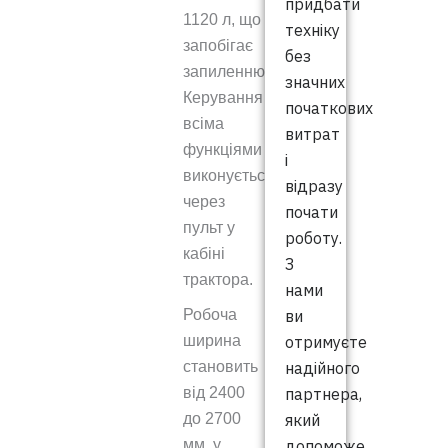
придбати
1120 л, що
техніку
запобігає
без
запиленню.
значних
Керування
початкових
всіма
витрат
функціями
і
виконується
відразу
через
почати
пульт у
роботу.
кабіні
З
трактора.
нами
ви
Робоча
отримуєте
ширина
надійного
становить
партнера,
від 2400
який
до 2700
допоможе
мм, у