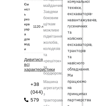
комунальної
Єм
майданчиків.
техніки,
ніст
Завдяки
екскаваторів-
ь
боковим
рез
навантажувачів,
щіткам
ерв
гусеничних
1120 л
уар
можливе
та
а
підмітання
колісних
для
жолобів,
вод
екскаваторів,
колодязів
и
тракторів
та
та
Дивитися
«решіток»
навісного
всі
за
обладнання.
характеристики
бордюром.
Ми
працюємо
Машина
+38
на
агрегатується
(044)
принципах
з
579
партнерства
тракторами