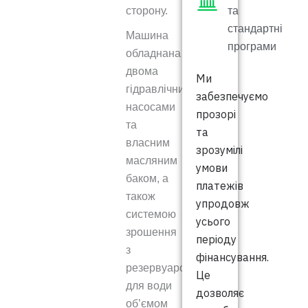
сторону.
та
стандартні
Машина
програми
обладнана
двома
Ми
гідравлічними
забезпечуємо
насосами
прозорі
та
та
власним
зрозумілі
масляним
умови
баком, а
платежів
також
упродовж
системою
усього
зрошення
періоду
з
фінансування.
резервуаром
Це
для води
дозволяє
об’ємом