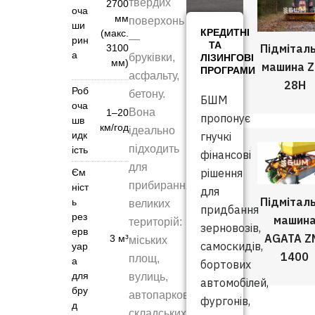
твердих
2700
оча
мм
поверхонь
ши
КРЕДИТНІ
(макс.
—
рин
ТА
Підмітал
3100
а
бруківки,
ЛІЗИНГОВІ
мм)
машина Z
ПРОГРАМИ
асфальту,
28H
Роб
бетону.
БШМ
оча
Вона
1–20
пропонує
шв
км/год
ідеально
идк
гнучкі
підходить
ість
фінансові
для
рішення
Єм
прибирання
ніст
для
Підмітал
ь
великих
придбання
рез
машин
територій:
зерновозів,
ерв
AGATA Z
3 м³
міських
самоскидів,
уар
1400
площ,
а
бортових
для
вулиць,
автомобілей,
бру
автопарковок,
фургонів,
д
складських