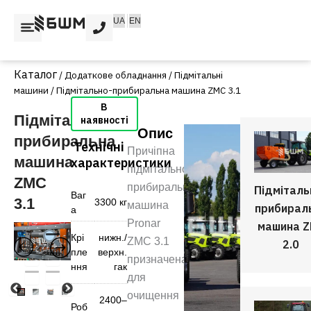
Перейти
UA
EN
до
вмісту
/
Додаткове обладнання
/
Підмітальні
машини
/ Підмітально-прибиральна машина ZMC 3.1
Підмітально-
Опис
прибиральна
Технічні
Причіпна
машина
характеристики
підмітально-
ZMC
прибиральна
Підміталь
Ваг
3.1
3300 кг
машина
прибирал
а
Pronar
машина 
Крі
нижн./
ZMC 3.1
2.0
пле
верхн.
призначена
ння
гак
для
очищення
2400–
Роб