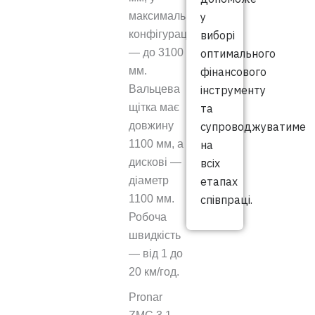
у
максимальній
виборі
конфігурації
оптимального
— до 3100
фінансового
мм.
інструменту
Вальцева
та
щітка має
супроводжуватиме
довжину
на
1100 мм, а
всіх
дискові —
етапах
діаметр
співпраці.
1100 мм.
Робоча
швидкість
— від 1 до
20 км/год.
Pronar