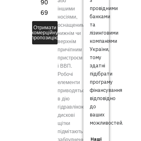
з
або
90
провідними
іншими
69
банками
носіями,
та
оснащеними
Отримати
лізинговими
комерційну
нижнім чи
пропозицію
компаніями
верхнім
України,
причіпним
тому
пристроєм
здатні
і ВВП.
підібрати
Робочі
програму
елементи
фінансування
приводяться
відповідно
в дію
до
гідравлікою:
ваших
дискові
можливостей.
щітки
підмітають
Наші
забруднення