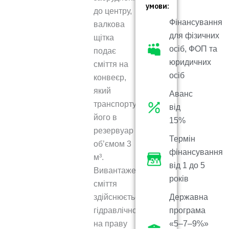
умови:
до центру,
Фінансування
валкова
для фізичних
щітка
осіб, ФОП та
подає
юридичних
сміття на
осіб
конвеєр,
який
Аванс
транспортує
від
його в
15%
резервуар
Термін
об’ємом 3
фінансування
м³.
від 1 до 5
Вивантаження
років
сміття
здійснюється
Державна
гідравлічно
програма
на праву
«5–7–9%»