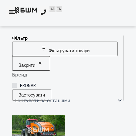
Перейти
UA
EN
до
вмісту
Фільтр
Фільтрувати товари
Закрити
Бренд
PRONAR
Застосувати