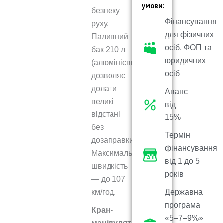
умови:
безпеку
Фінансування
руху.
для фізичних
Паливний
осіб, ФОП та
бак 210 л
юридичних
(алюмінієвий)
осіб
дозволяє
долати
Аванс
великі
від
відстані
15%
без
Термін
дозаправки.
фінансування
Максимальна
від 1 до 5
швидкість
років
— до 107
км/год.
Державна
програма
Кран-
«5–7–9%»
маніпулятор