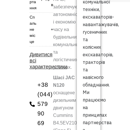
комунальної
рта
в
забезпечуючи
ння
техніки,
автономність
екскаваторів-
Сп
і економію
аль
навантажувачів,
не
+
часу на
гусеничних
міс
будівельних,
та
це
комунальних
колісних
та
Дивитися
екскаваторів,
логістичних
всі
тракторів
характеристики
роботах.
та
навісного
Шасі JAC
+38
обладнання.
N120
Ми
оснащене
(044)
працюємо
дизельним
579
на
двигуном
90
принципах
Cummins
партнерства
69
B4.5EV210