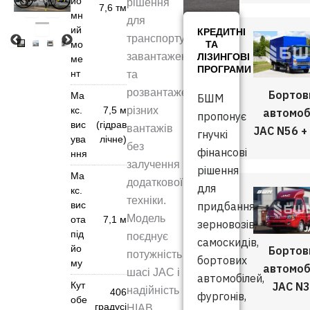
йо
рішення
7,6 тм
мн
для
ий
КРЕДИТНІ
транспортування,
мо
ТА
завантаження
ЛІЗИНГОВІ
ме
ПРОГРАМИ
нт
та
розвантаження
Бортов
Ма
БШМ
кс.
7,5 м
різних
автомоб
пропонує
вис
(гідрав
вантажів
JAC N56 +
гнучкі
ува
лічне)
без
фінансові
ння
залучення
рішення
Ма
додаткової
для
кс.
техніки.
вис
придбання
Модель
ота
7,1 м
зерновозів,
під
поєднує
самоскидів,
йо
Бортов
потужність
бортових
му
автомоб
шасі JAC і
автомобілей,
JAC N
Кут
надійність
406
фургонів,
обе
градусі
HIAB,