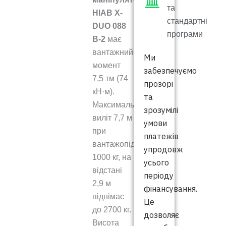
та
HIAB X-
стандартні
DUO 088
програми
B-2
має
вантажний
Ми
момент
забезпечуємо
7,5 тм (74
прозорі
кН·м).
та
Максимальний
зрозумілі
виліт 7,7 м
умови
при
платежів
вантажопідйомності
упродовж
1000 кг, на
усього
відстані
періоду
2,9 м
фінансування.
піднімає
Це
до 2700 кг.
дозволяє
Висота