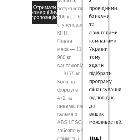
з
(Євро 5)
Отримати
провідними
потужністю
комерційну
банками
206 к.с. і 6-
пропозицію
та
ступеневою
лізинговими
КПП.
компаніями
Повна
України,
маса — 11
тому
980 кг,
здатні
вантажопідйомність
підібрати
— 8175 кг.
програму
Колісна
фінансування
формула
відповідно
4×2 та
до
пневматичні
ваших
гальма з
можливостей.
ABS і ESC
забезпечують
Наші
стійкість і