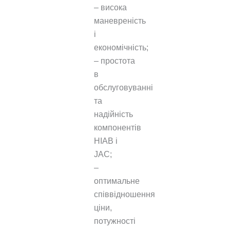
– висока
маневреність
і
економічність;
– простота
в
обслуговуванні
та
надійність
компонентів
HIAB і
JAC;
–
оптимальне
співвідношення
ціни,
потужності