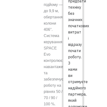
придбати
підйому —
техніку
до 9,9 м,
без
обертання
значних
колони
початкових
406°.
витрат
Система
і
керування
відразу
SPACE
почати
Evo
роботу.
контролює
З
навантаження
нами
та
ви
забезпечує
отримуєте
роботу на
надійного
рівнях 50 /
партнера,
70 / 90 /
який
100 %.
допоможе