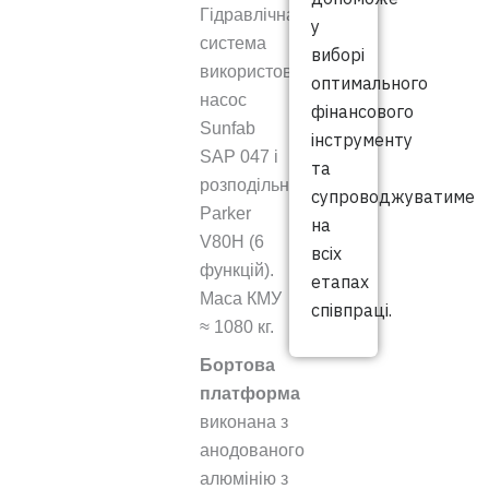
Гідравлічна
у
система
виборі
використовує
оптимального
насос
фінансового
Sunfab
інструменту
SAP 047 і
та
розподільник
супроводжуватиме
Parker
на
V80H (6
всіх
функцій).
етапах
Маса КМУ
співпраці.
≈ 1080 кг.
Бортова
платформа
виконана з
анодованого
алюмінію з