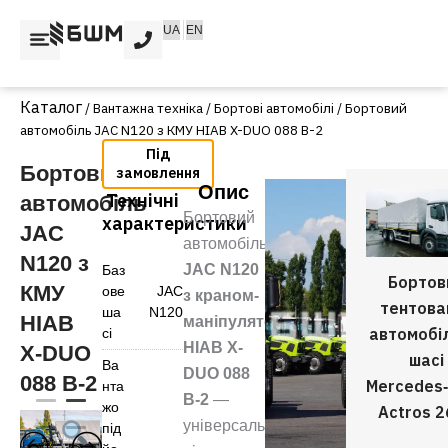
Перейти
UA
EN
до
вмісту
/
Вантажна техніка
/
Бортові автомобілі
/ Бортовий
автомобіль JAC N120 з КМУ HIAB X-DUO 088 B-2
Бортовий
Опис
Технічні
автомобіль
Бортовий
характеристики
JAC
автомобіль
N120 з
JAC N120
Баз
Бортов
КМУ
ове
JAC
з краном-
тентова
ша
N120
HIAB
маніпулятором
автомобі
сі
HIAB X-
X-DUO
шасі
Ва
DUO 088
088 B-2
Mercedes
нта
B-2
—
жо
Actros 
універсальне
під