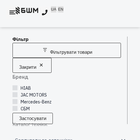
Перейти
UA
EN
до
вмісту
Фільтр
Фільтрувати товари
Закрити
Бренд
HIAB
JAC MOTORS
Mercedes-Benz
СБМ
Застосувати
Каталог техніки: