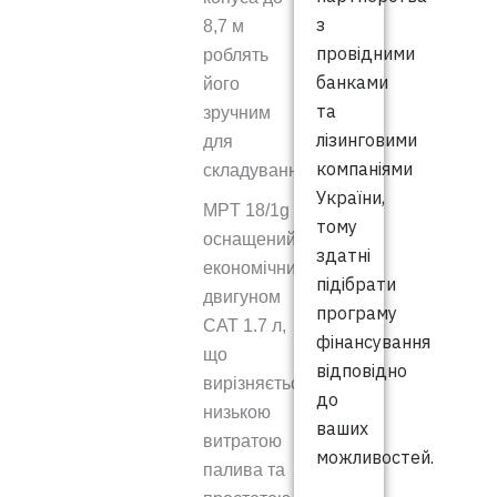
з
8,7 м
провідними
роблять
банками
його
та
зручним
лізинговими
для
компаніями
складування.
України,
MPT 18/1g
тому
оснащений
здатні
економічним
підібрати
двигуном
програму
CAT 1.7 л,
фінансування
що
відповідно
вирізняється
до
низькою
ваших
витратою
можливостей.
палива та