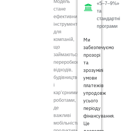
Модель
«5–7–9%»
стане
та
ефективним
стандартні
інструментом
програми
для
Ми
компаній,
забезпечуємо
що
прозорі
займаються
та
переробкою
зрозумілі
відходів,
умови
будівництвом
платежів
і
упродовж
кар’єрними
усього
роботами,
періоду
де
фінансування.
важливі
Це
мобільність,
продуктивність