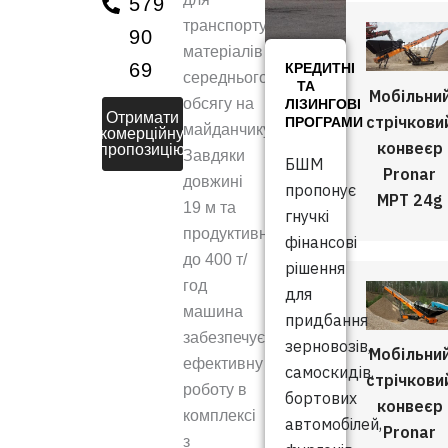
579
транспортування
90
матеріалів
69
КРЕДИТНІ
середнього
ТА
Мобільни
обсягу на
ЛІЗИНГОВІ
Отримати
стрічкови
ПРОГРАМИ
майданчику.
комерційну
конвеєр
пропозицію
Завдяки
БШМ
Pronar
довжині
пропонує
MPT 24g
19 м та
гнучкі
продуктивності
фінансові
до 400 т/
рішення
год
для
машина
придбання
забезпечує
зерновозів,
Мобільни
ефективну
самоскидів,
стрічкови
роботу в
бортових
конвеєр
комплексі
автомобілей,
Pronar
з