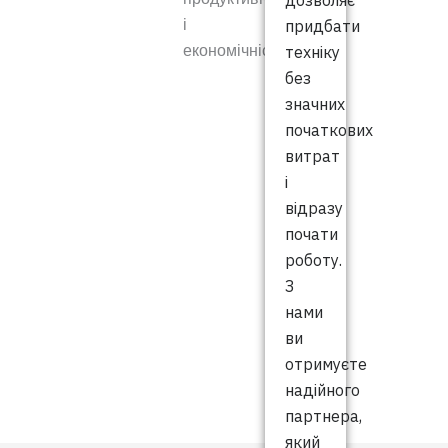
дозволяє
придбати
і
техніку
економічність.
без
значних
початкових
витрат
і
відразу
почати
роботу.
З
нами
ви
отримуєте
надійного
партнера,
який