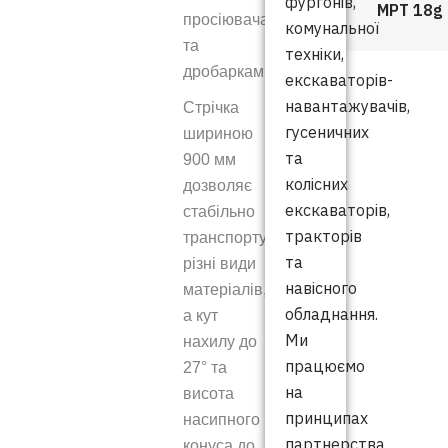
фургонів,
MPT 18g
просіювачами
комунальної
та
техніки,
дробарками.
екскаваторів-
навантажувачів,
Стрічка
гусеничних
шириною
та
900 мм
колісних
дозволяє
екскаваторів,
стабільно
тракторів
транспортувати
та
різні види
навісного
матеріалів,
обладнання.
а кут
Ми
нахилу до
працюємо
27° та
на
висота
принципах
насипного
партнерства
конуса до