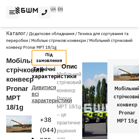
Перейти
UA
EN
до
вмісту
/
Додаткове обладнання
/
Техніка для сортування та
переробки
/
Мобільні стрічкові конвеєри
/ Мобільний стрічковий
конвеєр Pronar MPT 18/1g
Мобільний
Опис
Технічні
стрічковий
Мобільний
характеристики
конвеєр
стрічковий
Дивитися
Pronar
Мобільни
конвеєр
всі
стрічкови
MPT
Pronar
характеристики
конвеєр
18/1g
MPT 18/1g
Pronar
– це
+38
MPT 15g
практичне
(044)
рішення
для