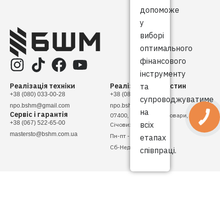
допоможе
у
виборі
оптимального
фінансового
інструменту
Реалізація техніки
Реалізація запчастин
та
+38 (080) 033-00-28
+38 (080) 033-00-28
супроводжуватиме
npo.bshm@gmail.com
npo.bshm@gmail.com
на
Сервіс і гарантія
07400, Україна, м. Бровари, вулиця
КНОПКА
ЗВ'ЯЗКУ
+38 (067) 522-65-00
всіх
Січових Стрільців, 4
mastersto@bshm.com.ua
Пн-пт - 08:00 - 17:00
етапах
Сб-Нед - Вихідний
співпраці.