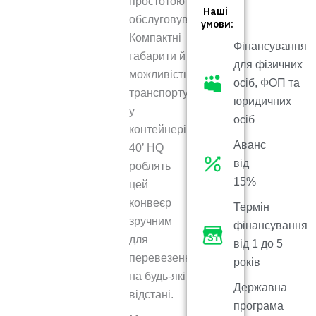
простотою
Наші
обслуговування.
умови:
Компактні
Фінансування
габарити й
для фізичних
можливість
осіб, ФОП та
транспортування
юридичних
у
осіб
контейнері
Аванс
40’ HQ
від
роблять
15%
цей
конвеєр
Термін
зручним
фінансування
для
від 1 до 5
перевезення
років
на будь-які
Державна
відстані.
програма